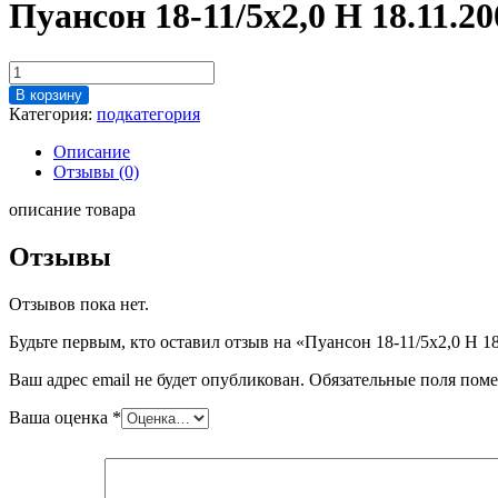
Пуансон 18-11/5х2,0 Н 18.11.20
Количество
товара
В корзину
Пуансон
Категория:
подкатегория
18-
11/5х2,0
Описание
Н
Отзывы (0)
18.11.200.02.02
описание товара
Отзывы
Отзывов пока нет.
Будьте первым, кто оставил отзыв на «Пуансон 18-11/5х2,0 Н 18
Ваш адрес email не будет опубликован.
Обязательные поля пом
Ваша оценка
*