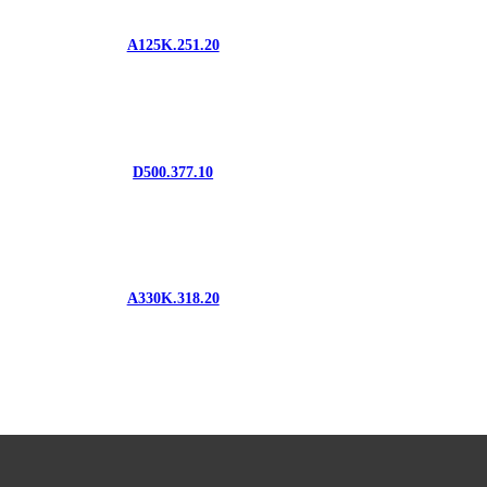
A125K.251.20
D500.377.10
A330K.318.20