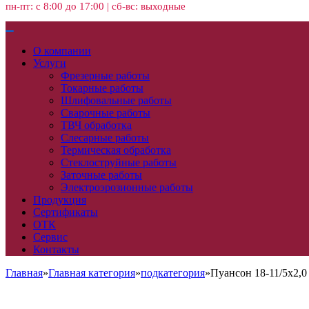
пн-пт: с 8:00 до 17:00 | сб-вс: выходные
О компании
Услуги
Фрезерные работы
Токарные работы
Шлифовальные работы
Сварочные работы
ТВЧ обработка
Слесарные работы
Термическая обработка
Стеклоструйные работы
Заточные работы
Электроэрозионные работы
Продукция
Сертификаты
ОТК
Сервис
Контакты
Главная
»
Главная категория
»
подкатегория
»
Пуансон 18-11/5х2,0 