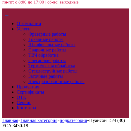
пн-пт: с 8:00 до 17:00 | сб-вс: выходные
О компании
Услуги
Фрезерные работы
Токарные работы
Шлифовальные работы
Сварочные работы
ТВЧ обработка
Слесарные работы
Термическая обработка
Стеклоструйные работы
Заточные работы
Электроэрозионные работы
Продукция
Сертификаты
ОТК
Сервис
Контакты
Главная
»
Главная категория
»
подкатегория
»
Пуансон 15/4 (30)
FCA 3430-18