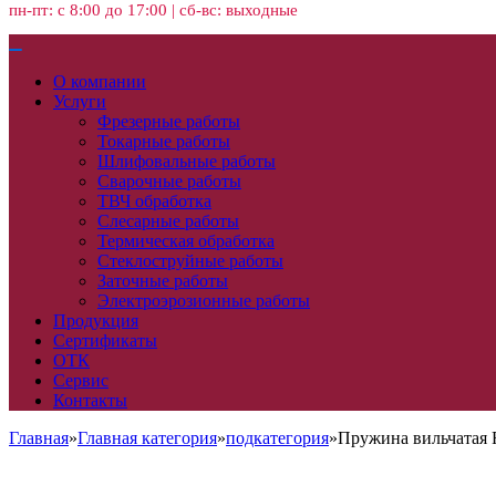
пн-пт: с 8:00 до 17:00 | сб-вс: выходные
О компании
Услуги
Фрезерные работы
Токарные работы
Шлифовальные работы
Сварочные работы
ТВЧ обработка
Слесарные работы
Термическая обработка
Стеклоструйные работы
Заточные работы
Электроэрозионные работы
Продукция
Сертификаты
ОТК
Сервис
Контакты
Главная
»
Главная категория
»
подкатегория
»
Пружина вильчатая 