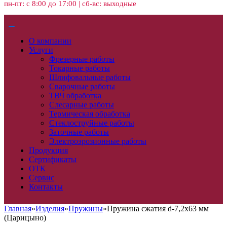
пн-пт: с 8:00 до 17:00 | сб-вс: выходные
О компании
Услуги
Фрезерные работы
Токарные работы
Шлифовальные работы
Сварочные работы
ТВЧ обработка
Слесарные работы
Термическая обработка
Стеклоструйные работы
Заточные работы
Электроэрозионные работы
Продукция
Сертификаты
ОТК
Сервис
Контакты
Главная
»
Изделия
»
Пружины
»
Пружина сжатия d-7,2х63 мм
(Царицыно)