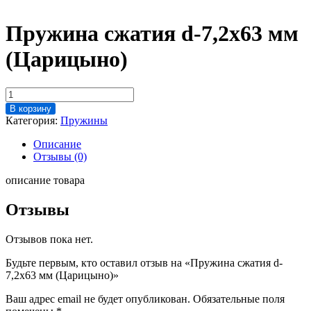
Пружина сжатия d-7,2х63 мм
(Царицыно)
Количество
товара
В корзину
Пружина
Категория:
Пружины
сжатия
d-
Описание
7,2х63
Отзывы (0)
мм
(Царицыно)
описание товара
Отзывы
Отзывов пока нет.
Будьте первым, кто оставил отзыв на «Пружина сжатия d-
7,2х63 мм (Царицыно)»
Ваш адрес email не будет опубликован.
Обязательные поля