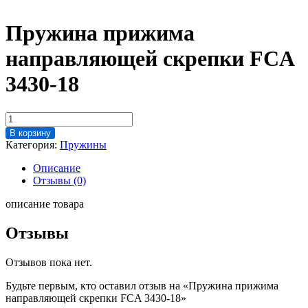
Пружина прижима
направляющей скрепки FCA
3430-18
Количество
товара
В корзину
Пружина
Категория:
Пружины
прижима
направляющей
Описание
скрепки
Отзывы (0)
FCA
3430-
описание товара
18
Отзывы
Отзывов пока нет.
Будьте первым, кто оставил отзыв на «Пружина прижима
направляющей скрепки FCA 3430-18»