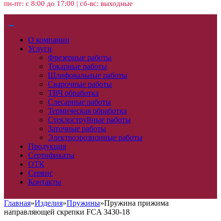
пн-пт: с 8:00 до 17:00 | сб-вс: выходные
О компании
Услуги
Фрезерные работы
Токарные работы
Шлифовальные работы
Сварочные работы
ТВЧ обработка
Слесарные работы
Термическая обработка
Стеклоструйные работы
Заточные работы
Электроэрозионные работы
Продукция
Сертификаты
ОТК
Сервис
Контакты
Главная
»
Изделия
»
Пружины
»
Пружина прижима
направляющей скрепки FCA 3430-18