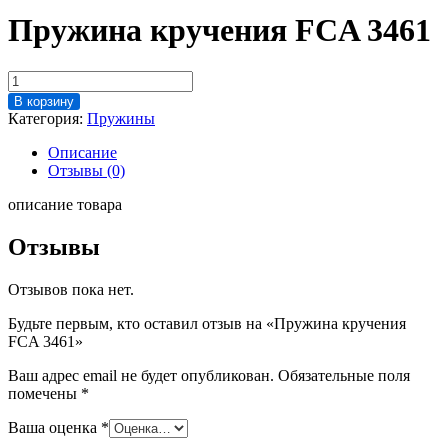
Пружина кручения FCA 3461
Количество
товара
В корзину
Пружина
Категория:
Пружины
кручения
FCA
Описание
3461
Отзывы (0)
описание товара
Отзывы
Отзывов пока нет.
Будьте первым, кто оставил отзыв на «Пружина кручения
FCA 3461»
Ваш адрес email не будет опубликован.
Обязательные поля
помечены
*
Ваша оценка
*