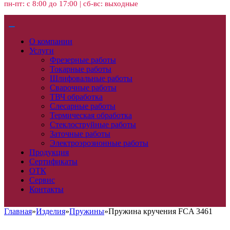
пн-пт: с 8:00 до 17:00 | сб-вс: выходные
О компании
Услуги
Фрезерные работы
Токарные работы
Шлифовальные работы
Сварочные работы
ТВЧ обработка
Слесарные работы
Термическая обработка
Стеклоструйные работы
Заточные работы
Электроэрозионные работы
Продукция
Сертификаты
ОТК
Сервис
Контакты
Главная
»
Изделия
»
Пружины
»
Пружина кручения FCA 3461