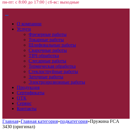
пн-пт: с 8:00 до 17:00 | сб-вс: выходные
О компании
Услуги
Фрезерные работы
Токарные работы
Шлифовальные работы
Сварочные работы
ТВЧ обработка
Слесарные работы
Термическая обработка
Стеклоструйные работы
Заточные работы
Электроэрозионные работы
Продукция
Сертификаты
ОТК
Сервис
Контакты
Главная
»
Главная категория
»
подкатегория
»
Пружина FCA
3430 (оригинал)