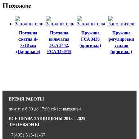
Похожие
Пружина
Пружина
Пружина
Пружина
сжатия d-
вильчатая
FCA 3430
регулировки
7х18 мм
FCA 3442,
(оригинал)
усилия
(Царицыно)
FCA 3430/15
(оригинал)
ВРЕМЯ РАБОТЫ
пн-пт: с 8:00 до 17:00 сб-вс: выходные
ВСЕ ПРАВА ЗАЩИЩЕНЫ 2018 - 2025
ТЕЛЕФОНЫ
+7(495) 513-11-67