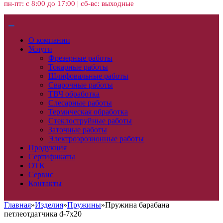
пн-пт: с 8:00 до 17:00 | сб-вс: выходные
О компании
Услуги
Фрезерные работы
Токарные работы
Шлифовальные работы
Сварочные работы
ТВЧ обработка
Слесарные работы
Термическая обработка
Стеклоструйные работы
Заточные работы
Электроэрозионные работы
Продукция
Сертификаты
ОТК
Сервис
Контакты
Главная
»
Изделия
»
Пружины
»
Пружина барабана
петлеотдатчика d-7х20