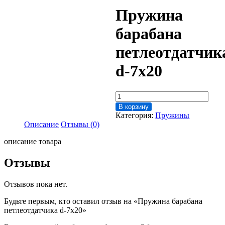
Пружина
барабана
петлеотдатчик
d-7х20
Количество
товара
В корзину
Пружина
Категория:
Пружины
барабана
Описание
Отзывы (0)
петлеотдатчика
d-
описание товара
7х20
Отзывы
Отзывов пока нет.
Будьте первым, кто оставил отзыв на «Пружина барабана
петлеотдатчика d-7х20»