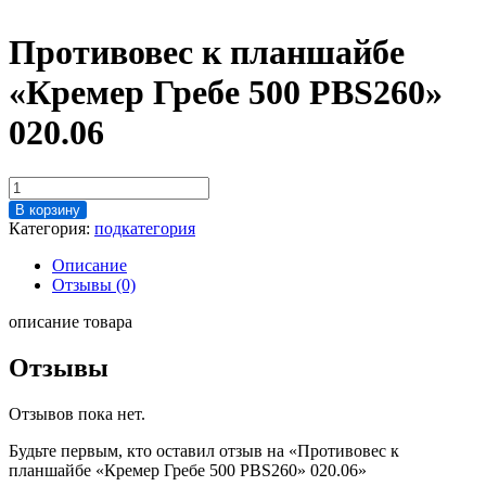
Противовес к планшайбе
«Кремер Гребе 500 PBS260»
020.06
Количество
товара
В корзину
Противовес
Категория:
подкатегория
к
планшайбе
Описание
"Кремер
Отзывы (0)
Гребе
500
описание товара
PBS260"
020.06
Отзывы
Отзывов пока нет.
Будьте первым, кто оставил отзыв на «Противовес к
планшайбе «Кремер Гребе 500 PBS260» 020.06»