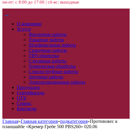
пн-пт: с 8:00 до 17:00 | сб-вс: выходные
О компании
Услуги
Фрезерные работы
Токарные работы
Шлифовальные работы
Сварочные работы
ТВЧ обработка
Слесарные работы
Термическая обработка
Стеклоструйные работы
Заточные работы
Электроэрозионные работы
Продукция
Сертификаты
ОТК
Сервис
Контакты
Главная
»
Главная категория
»
подкатегория
»
Противовес к
планшайбе «Кремер Гребе 500 PBS260» 020.06