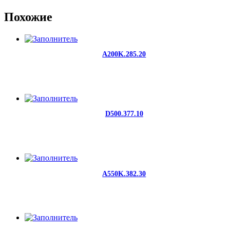
Похожие
A200K.285.20
D500.377.10
A550K.382.30