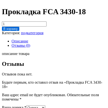
Прокладка FCA 3430-18
Количество
товара
В корзину
Прокладка
Категория:
подкатегория
FCA
3430-
Описание
18
Отзывы (0)
описание товара
Отзывы
Отзывов пока нет.
Будьте первым, кто оставил отзыв на «Прокладка FCA 3430-
18»
Ваш адрес email не будет опубликован.
Обязательные поля
помечены
*
Ваша оценка
*