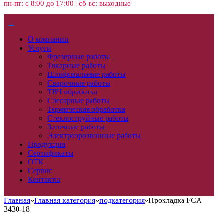
пн-пт: с 8:00 до 17:00 | сб-вс: выходные
О компании
Услуги
Фрезерные работы
Токарные работы
Шлифовальные работы
Сварочные работы
ТВЧ обработка
Слесарные работы
Термическая обработка
Стеклоструйные работы
Заточные работы
Электроэрозионные работы
Продукция
Сертификаты
ОТК
Сервис
Контакты
Главная
»
Главная категория
»
подкатегория
»
Прокладка FCA
3430-18