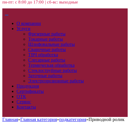
пн-пт: с 8:00 до 17:00 | сб-вс: выходные
О компании
Услуги
Фрезерные работы
Токарные работы
Шлифовальные работы
Сварочные работы
ТВЧ обработка
Слесарные работы
Термическая обработка
Стеклоструйные работы
Заточные работы
Электроэрозионные работы
Продукция
Сертификаты
ОТК
Сервис
Контакты
Главная
»
Главная категория
»
подкатегория
»
Приводной ролик