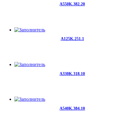
A550K.382.20
A125K.251.1
A330K.318.10
A540K.384.10