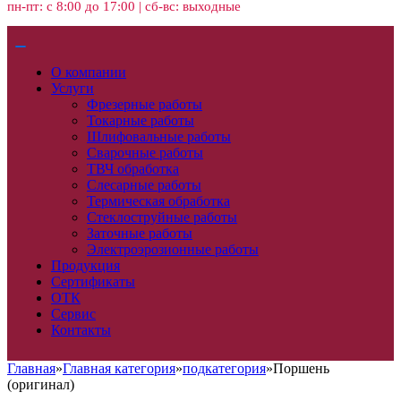
пн-пт: с 8:00 до 17:00 | сб-вс: выходные
О компании
Услуги
Фрезерные работы
Токарные работы
Шлифовальные работы
Сварочные работы
ТВЧ обработка
Слесарные работы
Термическая обработка
Стеклоструйные работы
Заточные работы
Электроэрозионные работы
Продукция
Сертификаты
ОТК
Сервис
Контакты
Главная
»
Главная категория
»
подкатегория
»
Поршень
(оригинал)