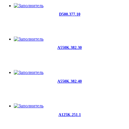
D500.377.10
A550K.382.30
A550K.382.40
A125K.251.1