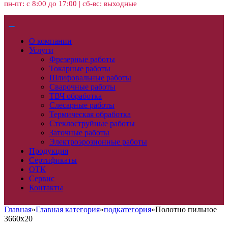
пн-пт: с 8:00 до 17:00 | сб-вс: выходные
О компании
Услуги
Фрезерные работы
Токарные работы
Шлифовальные работы
Сварочные работы
ТВЧ обработка
Слесарные работы
Термическая обработка
Стеклоструйные работы
Заточные работы
Электроэрозионные работы
Продукция
Сертификаты
ОТК
Сервис
Контакты
Главная
»
Главная категория
»
подкатегория
»
Полотно пильное
3660х20