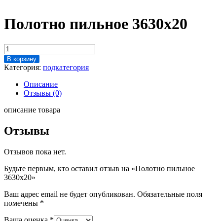
Полотно пильное 3630х20
Количество
товара
В корзину
Полотно
Категория:
подкатегория
пильное
3630х20
Описание
Отзывы (0)
описание товара
Отзывы
Отзывов пока нет.
Будьте первым, кто оставил отзыв на «Полотно пильное
3630х20»
Ваш адрес email не будет опубликован.
Обязательные поля
помечены
*
Ваша оценка
*