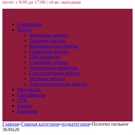
пн-пт: с 8:00 до 17:00 | сб-вс: выходные
О компании
Услуги
Фрезерные работы
Токарные работы
Шлифовальные работы
Сварочные работы
ТВЧ обработка
Слесарные работы
Термическая обработка
Стеклоструйные работы
Заточные работы
Электроэрозионные работы
Продукция
Сертификаты
ОТК
Сервис
Контакты
Главная
»
Главная категория
»
подкатегория
»
Полотно пильное
3630х20