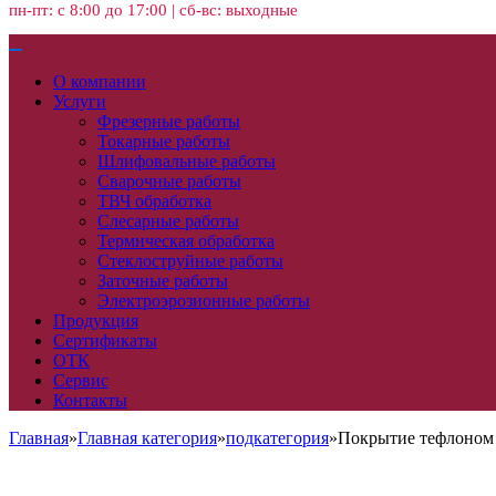
пн-пт: с 8:00 до 17:00 | сб-вс: выходные
О компании
Услуги
Фрезерные работы
Токарные работы
Шлифовальные работы
Сварочные работы
ТВЧ обработка
Слесарные работы
Термическая обработка
Стеклоструйные работы
Заточные работы
Электроэрозионные работы
Продукция
Сертификаты
ОТК
Сервис
Контакты
Главная
»
Главная категория
»
подкатегория
»
Покрытие тефлоном 