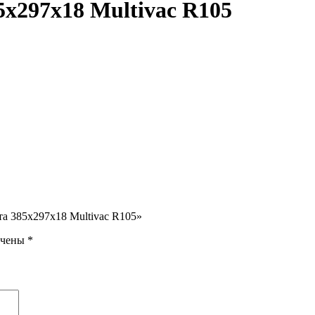
х297х18 Multivac R105
та 385х297х18 Multivac R105»
ечены
*