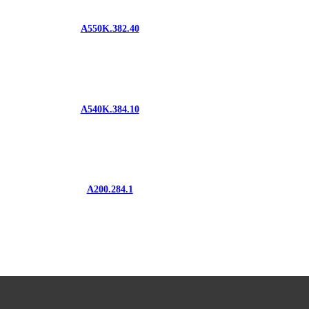
A550K.382.40
A540K.384.10
A200.284.1