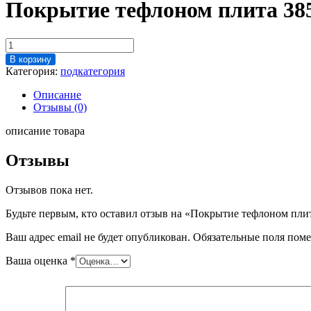
Покрытие тефлоном плита 385
Количество
товара
В корзину
Покрытие
Категория:
подкатегория
тефлоном
плита
Описание
385х297х18
Отзывы (0)
Multivac
R105
описание товара
Отзывы
Отзывов пока нет.
Будьте первым, кто оставил отзыв на «Покрытие тефлоном пли
Ваш адрес email не будет опубликован.
Обязательные поля пом
Ваша оценка
*