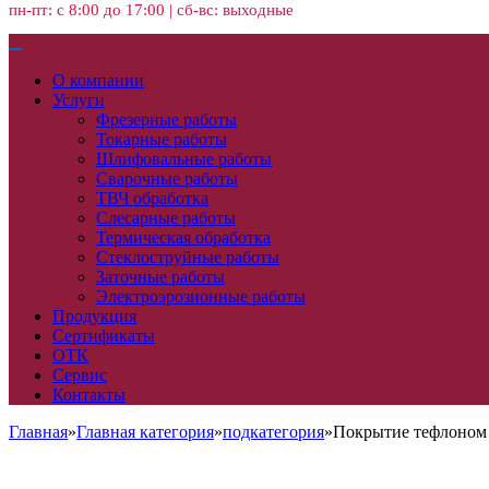
пн-пт: с 8:00 до 17:00 | сб-вс: выходные
О компании
Услуги
Фрезерные работы
Токарные работы
Шлифовальные работы
Сварочные работы
ТВЧ обработка
Слесарные работы
Термическая обработка
Стеклоструйные работы
Заточные работы
Электроэрозионные работы
Продукция
Сертификаты
ОТК
Сервис
Контакты
Главная
»
Главная категория
»
подкатегория
»
Покрытие тефлоном 