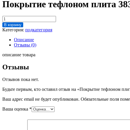
Покрытие тефлоном плита 38
Количество
товара
В корзину
Покрытие
Категория:
подкатегория
тефлоном
плита
Описание
383х299х15
Отзывы (0)
Webomatic
ML-
описание товара
C
3600
Отзывы
Отзывов пока нет.
Будьте первым, кто оставил отзыв на «Покрытие тефлоном пл
Ваш адрес email не будет опубликован.
Обязательные поля пом
Ваша оценка
*