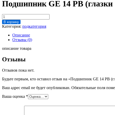
Подшипник GE 14 PB (глазки
Количество
товара
В корзину
Подшипник
Категория:
подкатегория
GE
14
Описание
PB
Отзывы (0)
(глазки
29мм)
описание товара
Отзывы
Отзывов пока нет.
Будьте первым, кто оставил отзыв на «Подшипник GE 14 PB (г
Ваш адрес email не будет опубликован.
Обязательные поля пом
Ваша оценка
*