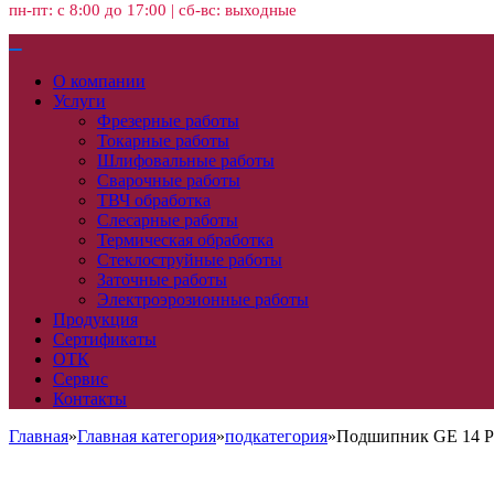
пн-пт: с 8:00 до 17:00 | сб-вс: выходные
О компании
Услуги
Фрезерные работы
Токарные работы
Шлифовальные работы
Сварочные работы
ТВЧ обработка
Слесарные работы
Термическая обработка
Стеклоструйные работы
Заточные работы
Электроэрозионные работы
Продукция
Сертификаты
ОТК
Сервис
Контакты
Главная
»
Главная категория
»
подкатегория
»
Подшипник GE 14 PB