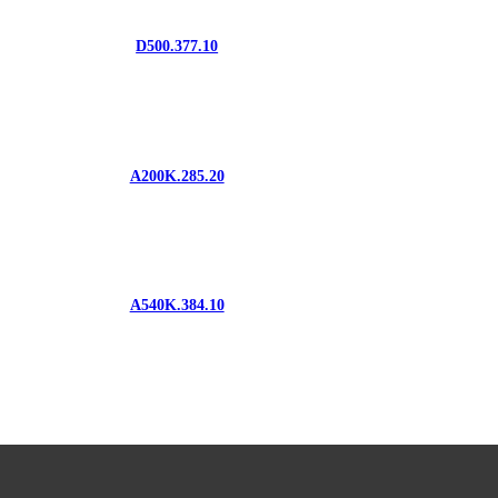
D500.377.10
A200K.285.20
A540K.384.10