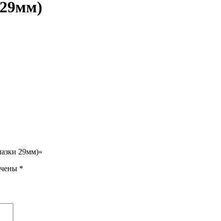
 29мм)
лазки 29мм)»
ечены
*