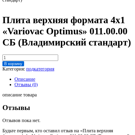
Плита верхняя формата 4х1
«Variovac Optimus» 011.00.00
СБ (Владимирский стандарт)
Количество
товара
В корзину
Плита
Категория:
подкатегория
верхняя
формата
Описание
4х1
Отзывы (0)
"Variovac
Optimus"
описание товара
011.00.00
СБ
Отзывы
(Владимирский
стандарт)
Отзывов пока нет.
Будьте первым, кто оставил отзыв на «Плита верхняя