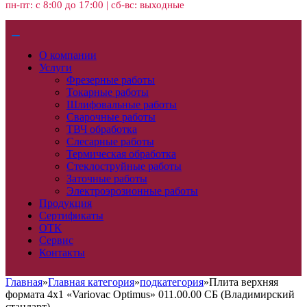
пн-пт: с 8:00 до 17:00 | сб-вс: выходные
О компании
Услуги
Фрезерные работы
Токарные работы
Шлифовальные работы
Сварочные работы
ТВЧ обработка
Слесарные работы
Термическая обработка
Стеклоструйные работы
Заточные работы
Электроэрозионные работы
Продукция
Сертификаты
ОТК
Сервис
Контакты
Главная
»
Главная категория
»
подкатегория
»
Плита верхняя
формата 4х1 «Variovac Optimus» 011.00.00 СБ (Владимирский
стандарт)