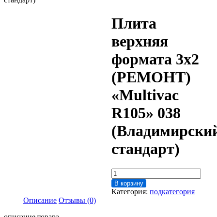
Плита
верхняя
формата 3х2
(РЕМОНТ)
«Multivac
R105» 038
(Владимирски
стандарт)
Количество
товара
В корзину
Плита
Категория:
подкатегория
верхняя
Описание
Отзывы (0)
формата
3х2
описание товара