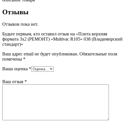
(РЕМОНТ)
"Multivac
Отзывы
R105"
038
Отзывов пока нет.
(Владимирский
стандарт)
Будьте первым, кто оставил отзыв на «Плита верхняя
формата 3х2 (РЕМОНТ) «Multivac R105» 038 (Владимирский
стандарт)»
Ваш адрес email не будет опубликован.
Обязательные поля
помечены
*
Ваша оценка
*
Ваш отзыв
*