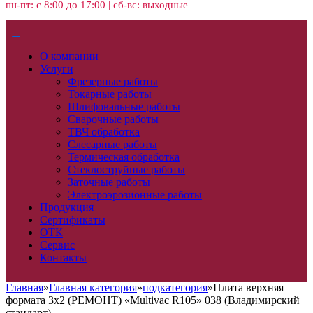
пн-пт: с 8:00 до 17:00 | сб-вс: выходные
О компании
Услуги
Фрезерные работы
Токарные работы
Шлифовальные работы
Сварочные работы
ТВЧ обработка
Слесарные работы
Термическая обработка
Стеклоструйные работы
Заточные работы
Электроэрозионные работы
Продукция
Сертификаты
ОТК
Сервис
Контакты
Главная
»
Главная категория
»
подкатегория
»
Плита верхняя
формата 3х2 (РЕМОНТ) «Multivac R105» 038 (Владимирский
стандарт)