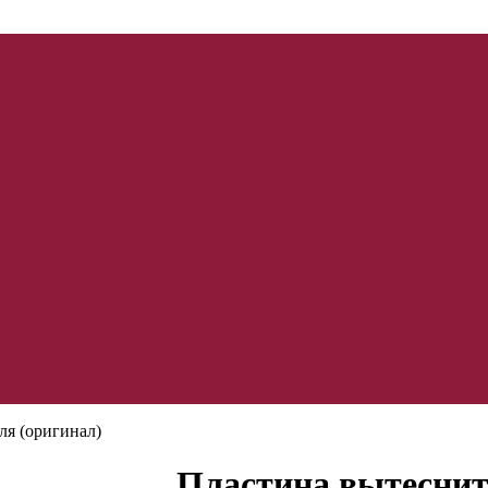
ля (оригинал)
Пластина вытеснит