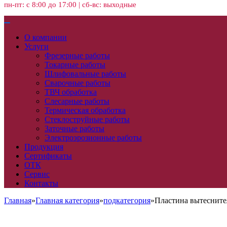
пн-пт: с 8:00 до 17:00 | сб-вс: выходные
О компании
Услуги
Фрезерные работы
Токарные работы
Шлифовальные работы
Сварочные работы
ТВЧ обработка
Слесарные работы
Термическая обработка
Стеклоструйные работы
Заточные работы
Электроэрозионные работы
Продукция
Сертификаты
ОТК
Сервис
Контакты
Главная
»
Главная категория
»
подкатегория
»
Пластина вытесните