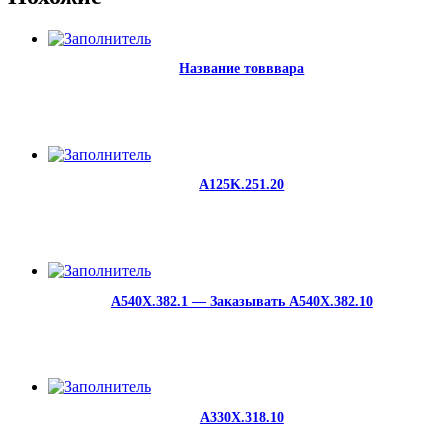
Название товввара
A125K.251.20
A540X.382.1 — Заказывать A540X.382.10
A330X.318.10