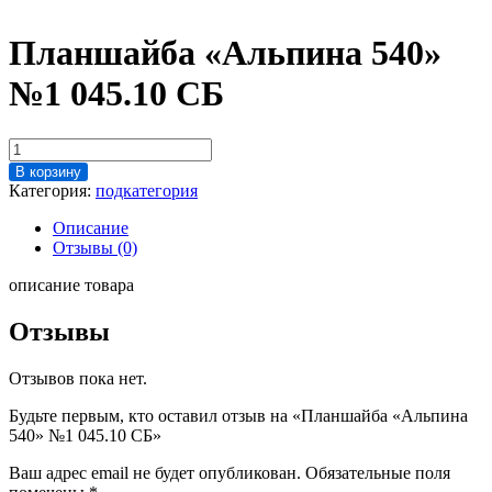
Планшайба «Альпина 540»
№1 045.10 СБ
Количество
товара
В корзину
Планшайба
Категория:
подкатегория
"Альпина
540"
Описание
№1
Отзывы (0)
045.10
СБ
описание товара
Отзывы
Отзывов пока нет.
Будьте первым, кто оставил отзыв на «Планшайба «Альпина
540» №1 045.10 СБ»
Ваш адрес email не будет опубликован.
Обязательные поля