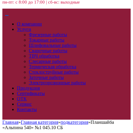
пн-пт: с 8:00 до 17:00 | сб-вс: выходные
О компании
Услуги
Фрезерные работы
Токарные работы
Шлифовальные работы
Сварочные работы
ТВЧ обработка
Слесарные работы
Термическая обработка
Стеклоструйные работы
Заточные работы
Электроэрозионные работы
Продукция
Сертификаты
ОТК
Сервис
Контакты
Главная
»
Главная категория
»
подкатегория
»
Планшайба
«Альпина 540» №1 045.10 СБ