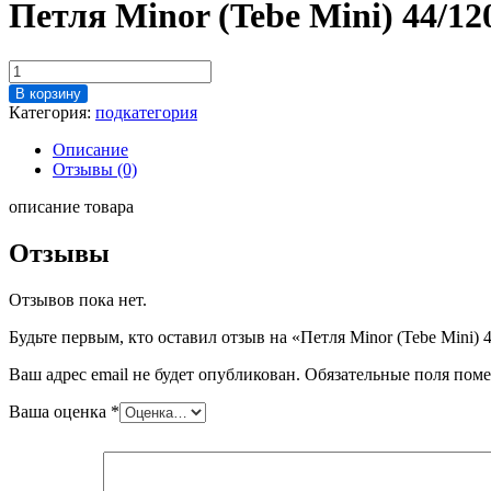
Петля Minor (Tebe Mini) 44/12
Количество
товара
В корзину
Петля
Категория:
подкатегория
Minor
(Tebe
Описание
Mini)
Отзывы (0)
44/120
(Венгрия)
описание товара
(32
тыс.шт)
Отзывы
Отзывов пока нет.
Будьте первым, кто оставил отзыв на «Петля Minor (Tebe Mini) 
Ваш адрес email не будет опубликован.
Обязательные поля пом
Ваша оценка
*