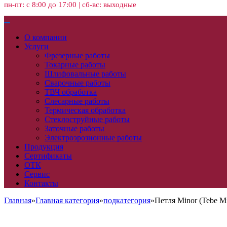
пн-пт: с 8:00 до 17:00 | сб-вс: выходные
О компании
Услуги
Фрезерные работы
Токарные работы
Шлифовальные работы
Сварочные работы
ТВЧ обработка
Слесарные работы
Термическая обработка
Стеклоструйные работы
Заточные работы
Электроэрозионные работы
Продукция
Сертификаты
ОТК
Сервис
Контакты
Главная
»
Главная категория
»
подкатегория
»
Петля Minor (Tebe Mi