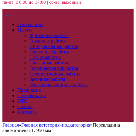
пн-пт: с 8:00 до 17:00 | сб-вс: выходные
О компании
Услуги
Фрезерные работы
Токарные работы
Шлифовальные работы
Сварочные работы
ТВЧ обработка
Слесарные работы
Термическая обработка
Стеклоструйные работы
Заточные работы
Электроэрозионные работы
Продукция
Сертификаты
ОТК
Сервис
Контакты
Главная
»
Главная категория
»
подкатегория
»
Перекладина
алюминиевая L-950 мм