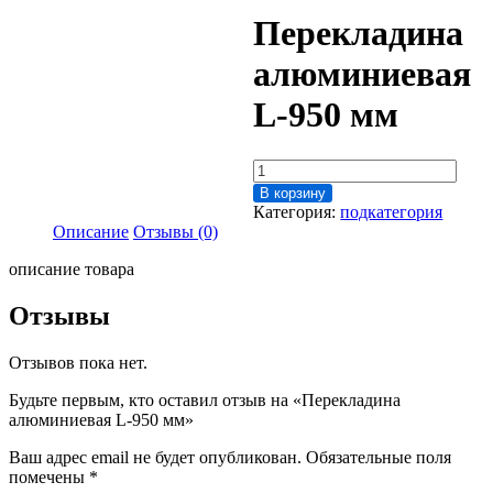
Перекладина
алюминиевая
L-950 мм
Количество
товара
В корзину
Перекладина
Категория:
подкатегория
алюминиевая
Описание
Отзывы (0)
L-
950
описание товара
мм
Отзывы
Отзывов пока нет.
Будьте первым, кто оставил отзыв на «Перекладина
алюминиевая L-950 мм»
Ваш адрес email не будет опубликован.
Обязательные поля
помечены
*