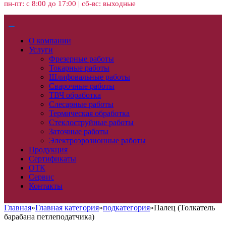
пн-пт: с 8:00 до 17:00 | сб-вс: выходные
О компании
Услуги
Фрезерные работы
Токарные работы
Шлифовальные работы
Сварочные работы
ТВЧ обработка
Слесарные работы
Термическая обработка
Стеклоструйные работы
Заточные работы
Электроэрозионные работы
Продукция
Сертификаты
ОТК
Сервис
Контакты
Главная
»
Главная категория
»
подкатегория
»
Палец (Толкатель
барабана петлеподатчика)