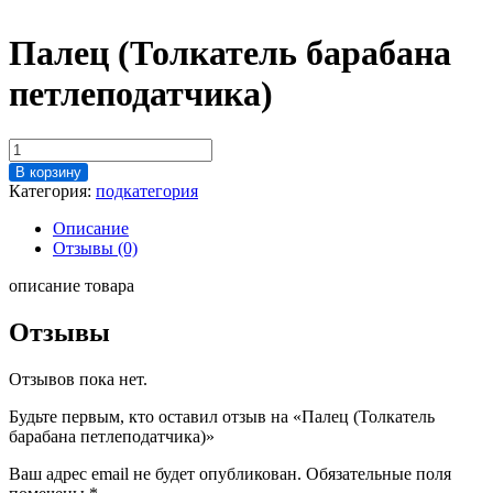
Палец (Толкатель барабана
петлеподатчика)
Количество
товара
В корзину
Палец
Категория:
подкатегория
(Толкатель
барабана
Описание
петлеподатчика)
Отзывы (0)
описание товара
Отзывы
Отзывов пока нет.
Будьте первым, кто оставил отзыв на «Палец (Толкатель
барабана петлеподатчика)»
Ваш адрес email не будет опубликован.
Обязательные поля