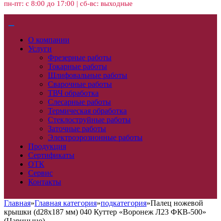
пн-пт: с 8:00 до 17:00 | сб-вс: выходные
О компании
Услуги
Фрезерные работы
Токарные работы
Шлифовальные работы
Сварочные работы
ТВЧ обработка
Слесарные работы
Термическая обработка
Стеклоструйные работы
Заточные работы
Электроэрозионные работы
Продукция
Сертификаты
ОТК
Сервис
Контакты
Главная
»
Главная категория
»
подкатегория
»
Палец ножевой
крышки (d28x187 мм) 040 Куттер «Воронеж Л23 ФКВ-500»
(Царицыно)