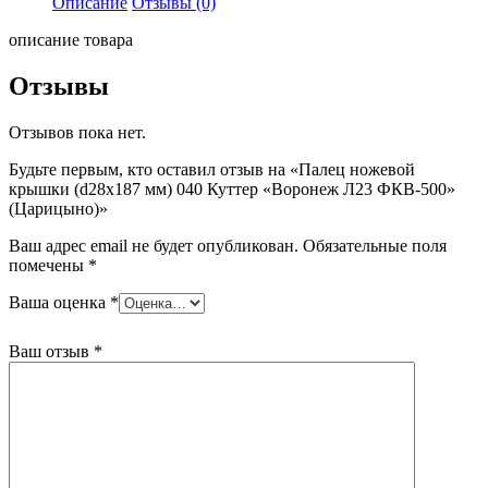
Описание
Отзывы (0)
крышки
(d28x187
описание товара
мм)
040
Отзывы
Куттер
"Воронеж
Отзывов пока нет.
Л23
ФКВ-500"
Будьте первым, кто оставил отзыв на «Палец ножевой
(Царицыно)
крышки (d28x187 мм) 040 Куттер «Воронеж Л23 ФКВ-500»
(Царицыно)»
Ваш адрес email не будет опубликован.
Обязательные поля
помечены
*
Ваша оценка
*
Ваш отзыв
*