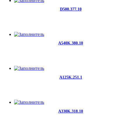
D500.377.10
A540K.380.10
A125K.251.1
A330K.318.10