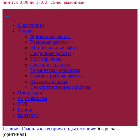
пн-пт: с 8:00 до 17:00 | сб-вс: выходные
О компании
Услуги
Фрезерные работы
Токарные работы
Шлифовальные работы
Сварочные работы
ТВЧ обработка
Слесарные работы
Термическая обработка
Стеклоструйные работы
Заточные работы
Электроэрозионные работы
Продукция
Сертификаты
ОТК
Сервис
Контакты
Главная
»
Главная категория
»
подкатегория
»
Ось рычага
(оригинал)