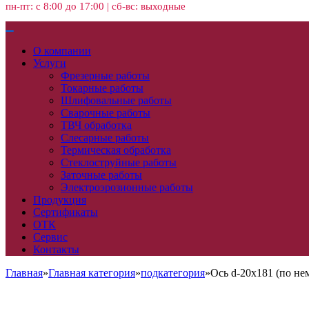
пн-пт: с 8:00 до 17:00 | сб-вс: выходные
О компании
Услуги
Фрезерные работы
Токарные работы
Шлифовальные работы
Сварочные работы
ТВЧ обработка
Слесарные работы
Термическая обработка
Стеклоструйные работы
Заточные работы
Электроэрозионные работы
Продукция
Сертификаты
ОТК
Сервис
Контакты
Главная
»
Главная категория
»
подкатегория
»
Ось d-20х181 (по не