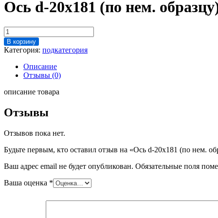
Ось d-20х181 (по нем. образцу
Количество
товара
В корзину
Ось
Категория:
подкатегория
d-
20х181
Описание
(по
Отзывы (0)
нем.
образцу)
описание товара
FCA
3462
Отзывы
Отзывов пока нет.
Будьте первым, кто оставил отзыв на «Ось d-20х181 (по нем. о
Ваш адрес email не будет опубликован.
Обязательные поля пом
Ваша оценка
*