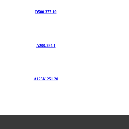
D500.377.10
A200.284.1
A125K.251.20