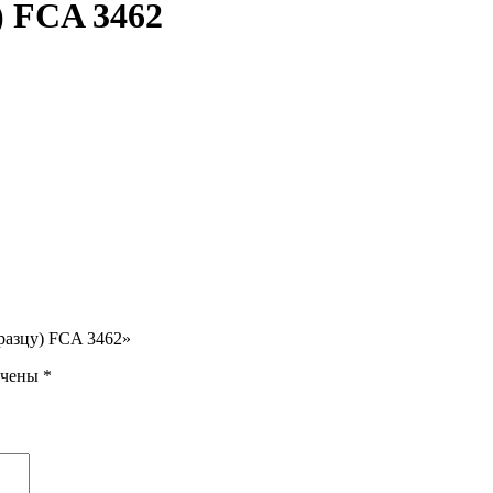
) FCA 3462
бразцу) FCA 3462»
ечены
*