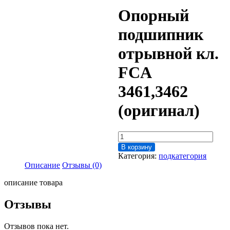
Опорный
подшипник
отрывной кл.
FCA
3461,3462
(оригинал)
Количество
товара
В корзину
Опорный
Категория:
подкатегория
подшипник
Описание
Отзывы (0)
отрывной
кл.
описание товара
FCA
3461,3462
Отзывы
(оригинал)
Отзывов пока нет.