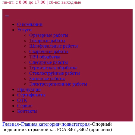
пн-пт: с 8:00 до 17:00 | сб-вс: выходные
О компании
Услуги
Фрезерные работы
Токарные работы
Шлифовальные работы
Сварочные работы
ТВЧ обработка
Слесарные работы
Термическая обработка
Стеклоструйные работы
Заточные работы
Электроэрозионные работы
Продукция
Сертификаты
ОТК
Сервис
Контакты
Главная
»
Главная категория
»
подкатегория
»
Опорный
подшипник отрывной кл. FCA 3461,3462 (оригинал)