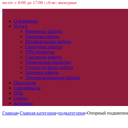
пн-пт: с 8:00 до 17:00 | сб-вс: выходные
О компании
Услуги
Фрезерные работы
Токарные работы
Шлифовальные работы
Сварочные работы
ТВЧ обработка
Слесарные работы
Термическая обработка
Стеклоструйные работы
Заточные работы
Электроэрозионные работы
Продукция
Сертификаты
ОТК
Сервис
Контакты
Главная
»
Главная категория
»
подкатегория
»
Опорный подшипник 