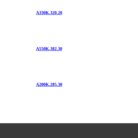
A330K.320.20
A550K.382.30
A200K.285.30