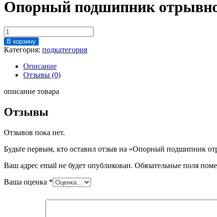
Опорный подшипник отрывной
Количество
товара
В корзину
Опорный
Категория:
подкатегория
подшипник
отрывной
Описание
кл.
Отзывы (0)
FCA
3461,3462
описание товара
(оригинал)
Отзывы
Отзывов пока нет.
Будьте первым, кто оставил отзыв на «Опорный подшипник от
Ваш адрес email не будет опубликован.
Обязательные поля пом
Ваша оценка
*