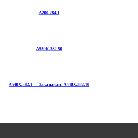
A200.284.1
A550K.382.50
A540X.382.1 — Заказывать A540X.382.10