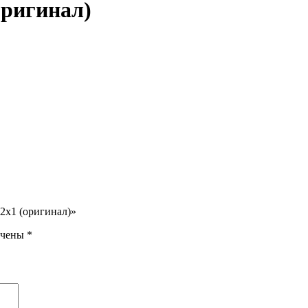
оригинал)
2х1 (оригинал)»
ечены
*