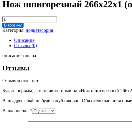
Нож шпигорезный 266х22х1 (
Количество
товара
В корзину
Нож
Категория:
подкатегория
шпигорезный
266х22х1
Описание
(оригинал)
Отзывы (0)
описание товара
Отзывы
Отзывов пока нет.
Будьте первым, кто оставил отзыв на «Нож шпигорезный 266х2
Ваш адрес email не будет опубликован.
Обязательные поля пом
Ваша оценка
*