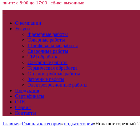
пн-пт: с 8:00 до 17:00 | сб-вс: выходные
О компании
Услуги
Фрезерные работы
Токарные работы
Шлифовальные работы
Сварочные работы
ТВЧ обработка
Слесарные работы
Термическая обработка
Стеклоструйные работы
Заточные работы
Электроэрозионные работы
Продукция
Сертификаты
ОТК
Сервис
Контакты
Главная
»
Главная категория
»
подкатегория
»
Нож шпигорезный 26