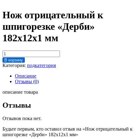
Нож отрицательный к
шпигорезке «Дерби»
182х12х1 мм
Количество
товара
В корзину
Нож
Категория:
подкатегория
отрицательный
к
Описание
шпигорезке
Отзывы (0)
"Дерби"
182х12х1
описание товара
мм
Отзывы
Отзывов пока нет.
Будьте первым, кто оставил отзыв на «Нож отрицательный к
шпигорезке «Дерби» 182х12х1 мм»