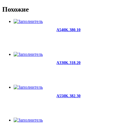
Похожие
A540K.380.10
A330K.318.20
A550K.382.30