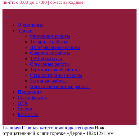
пн-пт: с 8:00 до 17:00 | сб-вс: выходные
О компании
Услуги
Фрезерные работы
Токарные работы
Шлифовальные работы
Сварочные работы
ТВЧ обработка
Слесарные работы
Термическая обработка
Стеклоструйные работы
Заточные работы
Электроэрозионные работы
Продукция
Сертификаты
ОТК
Сервис
Контакты
Главная
»
Главная категория
»
подкатегория
»
Нож
отрицательный к шпигорезке «Дерби» 182х12х1 мм