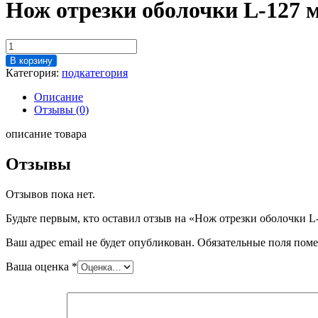
Нож отрезки оболочки L-127 
Количество
товара
В корзину
Нож
Категория:
подкатегория
отрезки
оболочки
Описание
L-
Отзывы (0)
127
мм
описание товара
FCA
3430-
Отзывы
18
Отзывов пока нет.
Будьте первым, кто оставил отзыв на «Нож отрезки оболочки 
Ваш адрес email не будет опубликован.
Обязательные поля пом
Ваша оценка
*