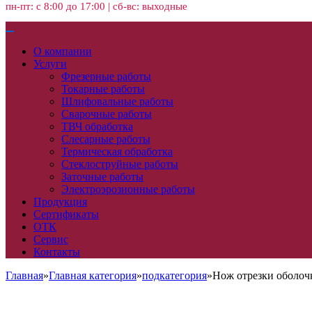
пн-пт: с 8:00 до 17:00 | сб-вс: выходные
О компании
Услуги
Фрезерные работы
Токарные работы
Шлифовальные работы
Сварочные работы
ТВЧ обработка
Слесарные работы
Термическая обработка
Стеклоструйные работы
Заточные работы
Электроэрозионные работы
Продукция
Сертификаты
ОТК
Сервис
Контакты
Главная
»
Главная категория
»
подкатегория
»
Нож отрезки оболоч