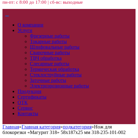
пн-пт: с 8:00 до 17:00 | сб-вс: выходные
О компании
Услуги
Фрезерные работы
Токарные работы
Шлифовальные работы
Сварочные работы
ТВЧ обработка
Слесарные работы
Термическая обработка
Стеклоструйные работы
Заточные работы
Электроэрозионные работы
Продукция
Сертификаты
ОТК
Сервис
Контакты
Главная
»
Главная категория
»
подкатегория
»
Нож для
блокорезки «Магурит 318» 58х187х25 мм 318-235-101-002