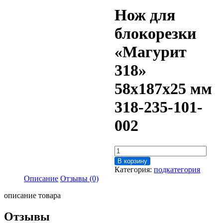
Нож для
блокорезки
«Магурит
318»
58х187х25 мм
318-235-101-
002
Количество
товара
В корзину
Нож
Категория:
подкатегория
для
Описание
Отзывы (0)
блокорезки
"Магурит
описание товара
318"
58х187х25
Отзывы
мм