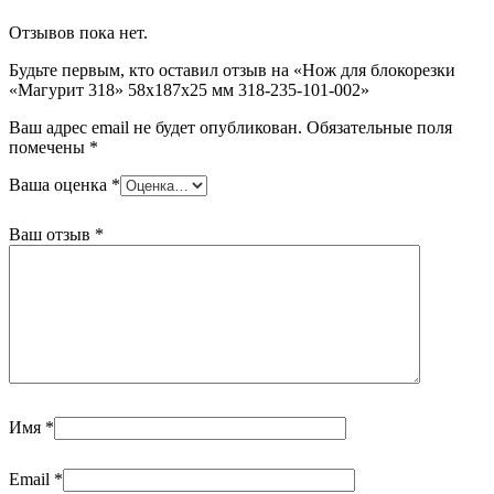
318-
Отзывов пока нет.
235-
101-
Будьте первым, кто оставил отзыв на «Нож для блокорезки
002
«Магурит 318» 58х187х25 мм 318-235-101-002»
Ваш адрес email не будет опубликован.
Обязательные поля
помечены
*
Ваша оценка
*
Ваш отзыв
*
Имя
*
Email
*