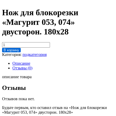
Нож для блокорезки
«Магурит 053, 074»
двусторон. 180х28
Количество
товара
В корзину
Нож
Категория:
подкатегория
для
блокорезки
Описание
"Магурит
Отзывы (0)
053,
074"
описание товара
двусторон.
180х28
Отзывы
Отзывов пока нет.
Будьте первым, кто оставил отзыв на «Нож для блокорезки
«Магурит 053, 074» двусторон. 180х28»