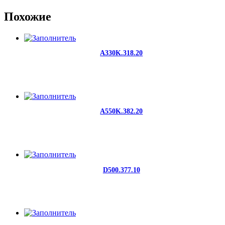
Похожие
A330K.318.20
A550K.382.20
D500.377.10