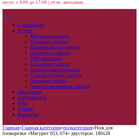
пн-пт: с 8:00 до 17:00 | сб-вс: выходные
О компании
Услуги
Фрезерные работы
Токарные работы
Шлифовальные работы
Сварочные работы
ТВЧ обработка
Слесарные работы
Термическая обработка
Стеклоструйные работы
Заточные работы
Электроэрозионные работы
Продукция
Сертификаты
ОТК
Сервис
Контакты
Главная
»
Главная категория
»
подкатегория
»
Нож для
блокорезки «Магурит 053, 074» двусторон. 180х28