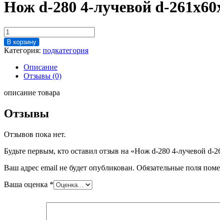
Нож d-280 4-лучевой d-261х60
Количество
товара
В корзину
Нож
Категория:
подкатегория
d-
280
Описание
4-
Отзывы (0)
лучевой
d-
описание товара
261х60х42,
"Волчок
Отзывы
AG280"
~
Отзывов пока нет.
Будьте первым, кто оставил отзыв на «Нож d-280 4-лучевой d-
Ваш адрес email не будет опубликован.
Обязательные поля пом
Ваша оценка
*