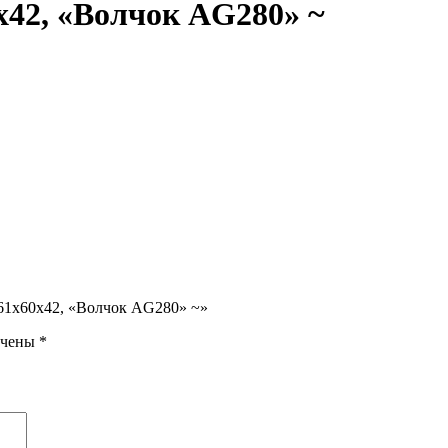
х42, «Волчок AG280» ~
261х60х42, «Волчок AG280» ~»
ечены
*