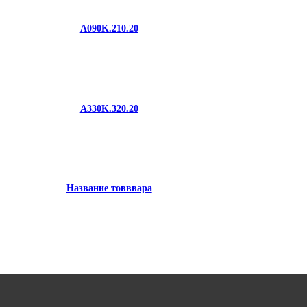
A090K.210.20
A330K.320.20
Название товввара