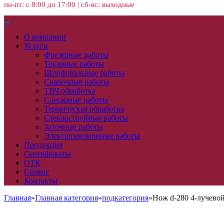
пн-пт: с 8:00 до 17:00 | сб-вс: выходные
О компании
Услуги
Фрезерные работы
Токарные работы
Шлифовальные работы
Сварочные работы
ТВЧ обработка
Слесарные работы
Термическая обработка
Стеклоструйные работы
Заточные работы
Электроэрозионные работы
Продукция
Сертификаты
ОТК
Сервис
Контакты
Главная
»
Главная категория
»
подкатегория
»
Нож d-280 4-лучево