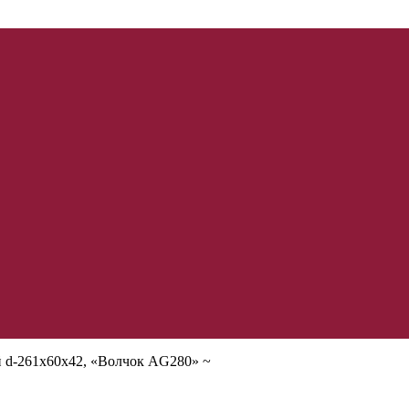
й d-261х60х42, «Волчок AG280» ~