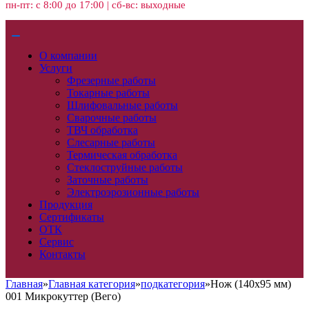
пн-пт: с 8:00 до 17:00 | сб-вс: выходные
О компании
Услуги
Фрезерные работы
Токарные работы
Шлифовальные работы
Сварочные работы
ТВЧ обработка
Слесарные работы
Термическая обработка
Стеклоструйные работы
Заточные работы
Электроэрозионные работы
Продукция
Сертификаты
ОТК
Сервис
Контакты
Главная
»
Главная категория
»
подкатегория
»
Нож (140х95 мм)
001 Микрокуттер (Вего)