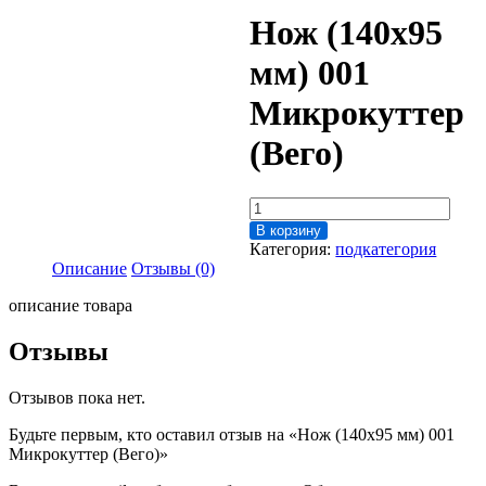
Нож (140х95
мм) 001
Микрокуттер
(Вего)
Количество
товара
В корзину
Нож
Категория:
подкатегория
(140х95
Описание
Отзывы (0)
мм)
001
описание товара
Микрокуттер
(Вего)
Отзывы
Отзывов пока нет.
Будьте первым, кто оставил отзыв на «Нож (140х95 мм) 001
Микрокуттер (Вего)»