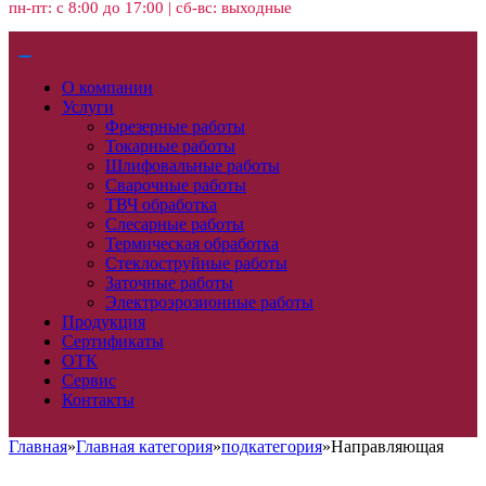
пн-пт: с 8:00 до 17:00 | сб-вс: выходные
О компании
Услуги
Фрезерные работы
Токарные работы
Шлифовальные работы
Сварочные работы
ТВЧ обработка
Слесарные работы
Термическая обработка
Стеклоструйные работы
Заточные работы
Электроэрозионные работы
Продукция
Сертификаты
ОТК
Сервис
Контакты
Главная
»
Главная категория
»
подкатегория
»
Направляющая