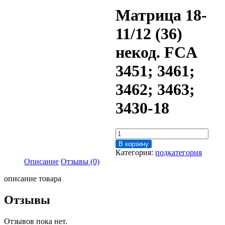
Матрица 18-
11/12 (36)
некод. FCA
3451; 3461;
3462; 3463;
3430-18
Количество
товара
В корзину
Матрица
Категория:
подкатегория
18-
Описание
Отзывы (0)
11/12
(36)
описание товара
некод.
FCA
Отзывы
3451;
3461;
Отзывов пока нет.
3462;