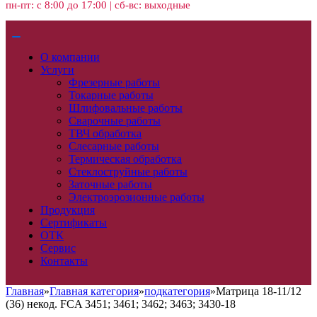
пн-пт: с 8:00 до 17:00 | сб-вс: выходные
О компании
Услуги
Фрезерные работы
Токарные работы
Шлифовальные работы
Сварочные работы
ТВЧ обработка
Слесарные работы
Термическая обработка
Стеклоструйные работы
Заточные работы
Электроэрозионные работы
Продукция
Сертификаты
ОТК
Сервис
Контакты
Главная
»
Главная категория
»
подкатегория
»
Матрица 18-11/12
(36) некод. FCA 3451; 3461; 3462; 3463; 3430-18