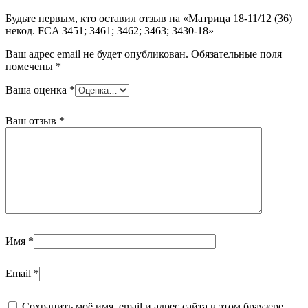
3463;
Будьте первым, кто оставил отзыв на «Матрица 18-11/12 (36)
3430-
некод. FCA 3451; 3461; 3462; 3463; 3430-18»
18
Ваш адрес email не будет опубликован.
Обязательные поля
помечены
*
Ваша оценка
*
Ваш отзыв
*
Имя
*
Email
*
Сохранить моё имя, email и адрес сайта в этом браузере