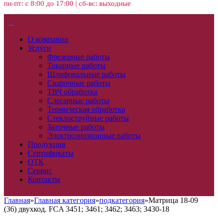
пн-пт: с 8:00 до 17:00 | сб-вс: выходные
О компании
Услуги
Фрезерные работы
Токарные работы
Шлифовальные работы
Сварочные работы
ТВЧ обработка
Слесарные работы
Термическая обработка
Стеклоструйные работы
Заточные работы
Электроэрозионные работы
Продукция
Сертификаты
ОТК
Сервис
Контакты
Главная
»
Главная категория
»
подкатегория
»
Матрица 18-09
(36) двухкод. FCA 3451; 3461; 3462; 3463; 3430-18