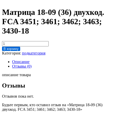
Матрица 18-09 (36) двухкод.
FCA 3451; 3461; 3462; 3463;
3430-18
Количество
товара
В корзину
Матрица
Категория:
подкатегория
18-
09
Описание
(36)
Отзывы (0)
двухкод.
FCA
описание товара
3451;
3461;
Отзывы
3462;
3463;
Отзывов пока нет.
3430-
18
Будьте первым, кто оставил отзыв на «Матрица 18-09 (36)
двухкод. FCA 3451; 3461; 3462; 3463; 3430-18»