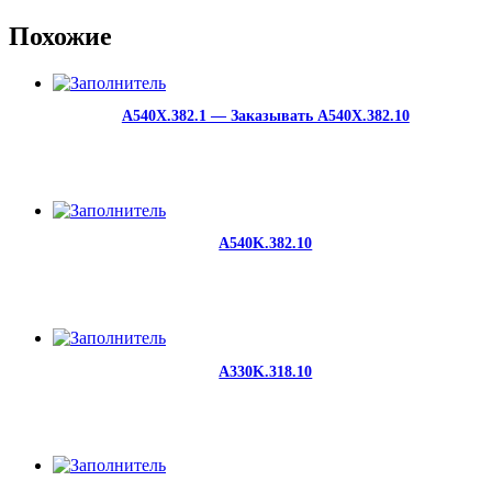
Похожие
A540X.382.1 — Заказывать A540X.382.10
A540K.382.10
A330K.318.10