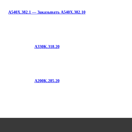
A540X.382.1 — Заказывать A540X.382.10
A330K.318.20
A200K.285.20