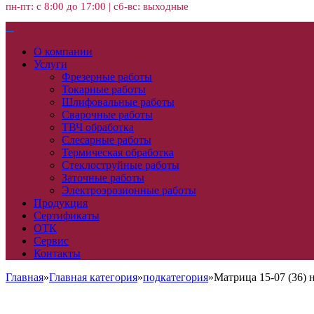
пн-пт: с 8:00 до 17:00 | сб-вс: выходные
О компании
Услуги
Фрезерные работы
Токарные работы
Шлифовальные работы
Сварочные работы
ТВЧ обработка
Слесарные работы
Термическая обработка
Стеклоструйные работы
Заточные работы
Электроэрозионные работы
Продукция
Сертификаты
ОТК
Сервис
Контакты
Главная
»
Главная категория
»
подкатегория
»
Матрица 15-07 (36) 