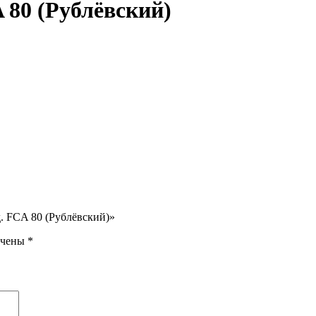
A 80 (Рублёвский)
д. FCA 80 (Рублёвский)»
ечены
*