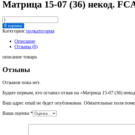
Матрица 15-07 (36) некод. FC
Количество
товара
В корзину
Матрица
Категория:
подкатегория
15-
07
Описание
(36)
Отзывы (0)
некод.
FCA
описание товара
80
(Рублёвский)
Отзывы
Отзывов пока нет.
Будьте первым, кто оставил отзыв на «Матрица 15-07 (36) неко
Ваш адрес email не будет опубликован.
Обязательные поля пом
Ваша оценка
*