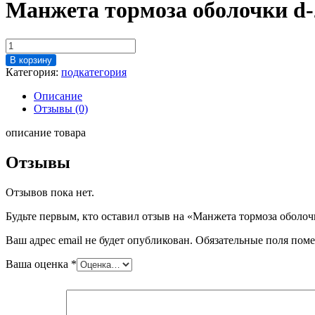
Манжета тормоза оболочки d-2
Количество
товара
В корзину
Манжета
Категория:
подкатегория
тормоза
оболочки
Описание
d-
Отзывы (0)
28
мм
описание товара
(узкая)
(оригинал)
Отзывы
Отзывов пока нет.
Будьте первым, кто оставил отзыв на «Манжета тормоза оболочк
Ваш адрес email не будет опубликован.
Обязательные поля пом
Ваша оценка
*