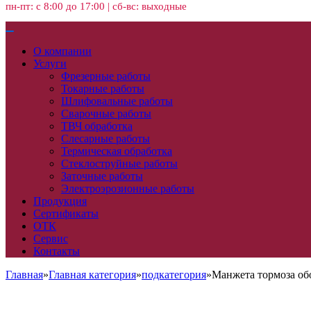
пн-пт: с 8:00 до 17:00 | сб-вс: выходные
О компании
Услуги
Фрезерные работы
Токарные работы
Шлифовальные работы
Сварочные работы
ТВЧ обработка
Слесарные работы
Термическая обработка
Стеклоструйные работы
Заточные работы
Электроэрозионные работы
Продукция
Сертификаты
ОТК
Сервис
Контакты
Главная
»
Главная категория
»
подкатегория
»
Манжета тормоза обо