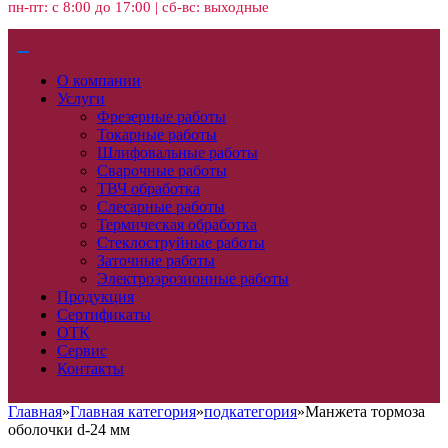
пн-пт: с 8:00 до 17:00 | сб-вс: выходные
О компании
Услуги
Фрезерные работы
Токарные работы
Шлифовальные работы
Сварочные работы
ТВЧ обработка
Слесарные работы
Термическая обработка
Стеклоструйные работы
Заточные работы
Электроэрозионные работы
Продукция
Сертификаты
ОТК
Сервис
Контакты
Главная
»
Главная категория
»
подкатегория
»
Манжета тормоза
оболочки d-24 мм