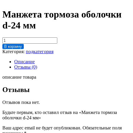
Манжета тормоза оболочки
d-24 мм
Количество
товара
В корзину
Манжета
Категория:
подкатегория
тормоза
оболочки
Описание
d-
Отзывы (0)
24
мм
описание товара
Отзывы
Отзывов пока нет.
Будьте первым, кто оставил отзыв на «Манжета тормоза
оболочки d-24 мм»
Ваш адрес email не будет опубликован.
Обязательные поля