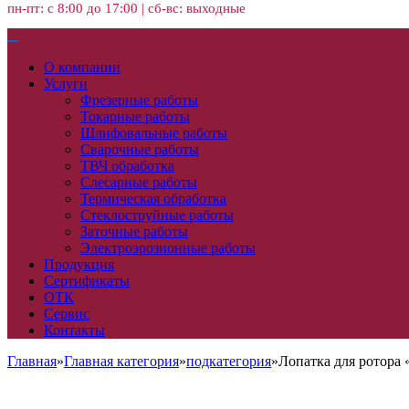
пн-пт: с 8:00 до 17:00 | сб-вс: выходные
О компании
Услуги
Фрезерные работы
Токарные работы
Шлифовальные работы
Сварочные работы
ТВЧ обработка
Слесарные работы
Термическая обработка
Стеклоструйные работы
Заточные работы
Электроэрозионные работы
Продукция
Сертификаты
ОТК
Сервис
Контакты
Главная
»
Главная категория
»
подкатегория
»
Лопатка для ротора 