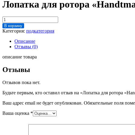
Лопатка для ротора «Handtma
Количество
товара
В корзину
Лопатка
Категория:
подкатегория
для
ротора
Описание
"Handtmann"
Отзывы (0)
VF-
300
описание товара
(компл.18
шт.)
Отзывы
Отзывов пока нет.
Будьте первым, кто оставил отзыв на «Лопатка для ротора «Han
Ваш адрес email не будет опубликован.
Обязательные поля пом
Ваша оценка
*