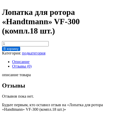
Лопатка для ротора
«Handtmann» VF-300
(компл.18 шт.)
Количество
товара
В корзину
Лопатка
Категория:
подкатегория
для
ротора
Описание
"Handtmann"
Отзывы (0)
VF-
300
описание товара
(компл.18
шт.)
Отзывы
Отзывов пока нет.
Будьте первым, кто оставил отзыв на «Лопатка для ротора
«Handtmann» VF-300 (компл.18 шт.)»