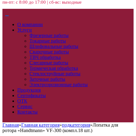
пн-пт: с 8:00 до 17:00 | сб-вс: выходные
О компании
Услуги
Фрезерные работы
Токарные работы
Шлифовальные работы
Сварочные работы
ТВЧ обработка
Слесарные работы
Термическая обработка
Стеклоструйные работы
Заточные работы
Электроэрозионные работы
Продукция
Сертификаты
ОТК
Сервис
Контакты
Главная
»
Главная категория
»
подкатегория
»
Лопатка для
ротора «Handtmann» VF-300 (компл.18 шт.)