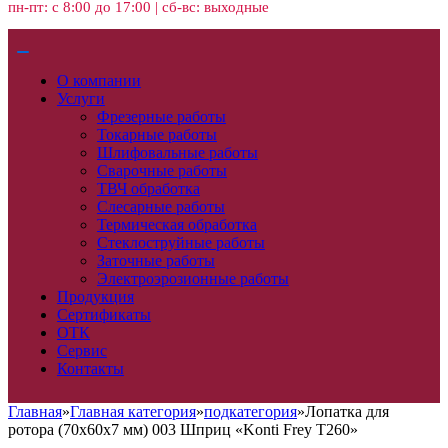
пн-пт: с 8:00 до 17:00 | сб-вс: выходные
О компании
Услуги
Фрезерные работы
Токарные работы
Шлифовальные работы
Сварочные работы
ТВЧ обработка
Слесарные работы
Термическая обработка
Стеклоструйные работы
Заточные работы
Электроэрозионные работы
Продукция
Сертификаты
ОТК
Сервис
Контакты
Главная
»
Главная категория
»
подкатегория
»
Лопатка для
ротора (70х60х7 мм) 003 Шприц «Konti Frey T260»