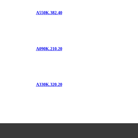
A550K.382.40
A090K.210.20
A330K.320.20