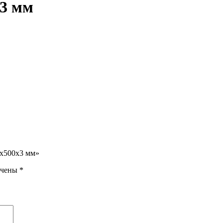
3 мм
0х500х3 мм»
ечены
*