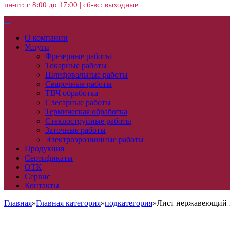
пн-пт: с 8:00 до 17:00 | сб-вс: выходные
О компании
Услуги
Фрезерные работы
Токарные работы
Шлифовальные работы
Сварочные работы
ТВЧ обработка
Слесарные работы
Термическая обработка
Стеклоструйные работы
Заточные работы
Электроэрозионные работы
Продукция
Сертификаты
ОТК
Сервис
Контакты
Главная
»
Главная категория
»
подкатегория
»
Лист нержавеющий 