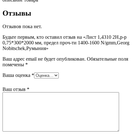
0,75*300*2000
мм,
Отзывы
предел
проч-
Отзывов пока нет.
ти
1400-
Будьте первым, кто оставил отзыв на «Лист 1,4310 2H,р-р
1600
0,75*300*2000 мм, предел проч-ти 1400-1600 N/gmm,Georg
N/gmm,Georg
Nobitschek,Румыния»
Nobitschek,Румыния
Ваш адрес email не будет опубликован.
Обязательные поля
помечены
*
Ваша оценка
*
Ваш отзыв
*