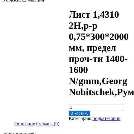
Лист 1,4310
2H,р-р
0,75*300*2000
мм, предел
проч-ти 1400-
1600
N/gmm,Georg
Nobitschek,Ру
Количество
товара
В корзину
Лист
Категория:
подкатегория
1,4310
Описание
Отзывы (0)
2H,р-
р
описание товара