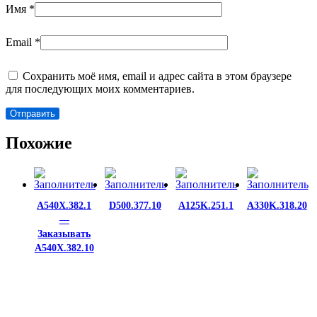
Имя
*
Email
*
Сохранить моё имя, email и адрес сайта в этом браузере
для последующих моих комментариев.
Похожие
A540X.382.1
D500.377.10
A125K.251.1
A330K.318.20
—
Заказывать
A540X.382.10