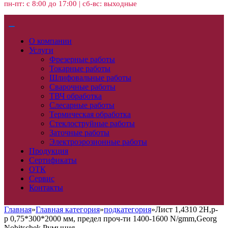
пн-пт: с 8:00 до 17:00 | сб-вс: выходные
О компании
Услуги
Фрезерные работы
Токарные работы
Шлифовальные работы
Сварочные работы
ТВЧ обработка
Слесарные работы
Термическая обработка
Стеклоструйные работы
Заточные работы
Электроэрозионные работы
Продукция
Сертификаты
ОТК
Сервис
Контакты
Главная
»
Главная категория
»
подкатегория
»
Лист 1,4310 2H,р-
р 0,75*300*2000 мм, предел проч-ти 1400-1600 N/gmm,Georg
Nobitschek,Румыния