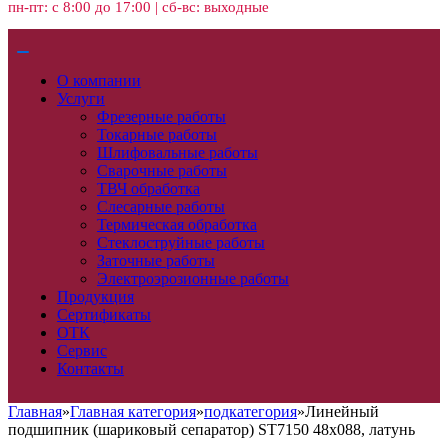
пн-пт: с 8:00 до 17:00 | сб-вс: выходные
О компании
Услуги
Фрезерные работы
Токарные работы
Шлифовальные работы
Сварочные работы
ТВЧ обработка
Слесарные работы
Термическая обработка
Стеклоструйные работы
Заточные работы
Электроэрозионные работы
Продукция
Сертификаты
ОТК
Сервис
Контакты
Главная
»
Главная категория
»
подкатегория
»
Линейный
подшипник (шариковый сепаратор) ST7150 48х088, латунь