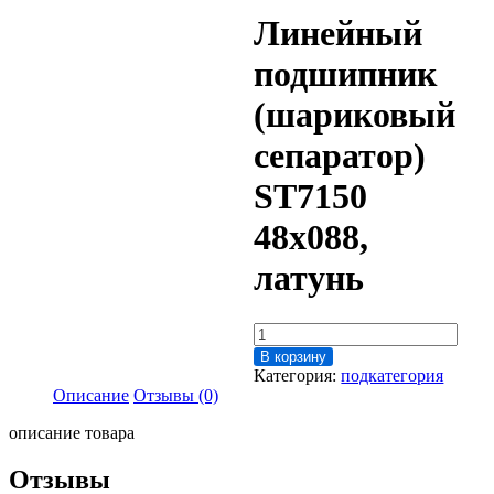
Линейный
подшипник
(шариковый
сепаратор)
ST7150
48х088,
латунь
Количество
товара
В корзину
Линейный
Категория:
подкатегория
подшипник
Описание
Отзывы (0)
(шариковый
сепаратор)
описание товара
ST7150
48х088,
Отзывы
латунь