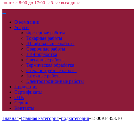
пн-пт: с 8:00 до 17:00 | сб-вс: выходные
О компании
Услуги
Фрезерные работы
Токарные работы
Шлифовальные работы
Сварочные работы
ТВЧ обработка
Слесарные работы
Термическая обработка
Стеклоструйные работы
Заточные работы
Электроэрозионные работы
Продукция
Сертификаты
ОТК
Сервис
Контакты
Главная
»
Главная категория
»
подкатегория
»
L500KF.358.10