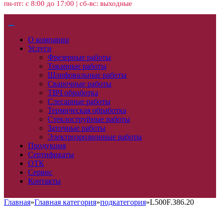
пн-пт: с 8:00 до 17:00 | сб-вс: выходные
О компании
Услуги
Фрезерные работы
Токарные работы
Шлифовальные работы
Сварочные работы
ТВЧ обработка
Слесарные работы
Термическая обработка
Стеклоструйные работы
Заточные работы
Электроэрозионные работы
Продукция
Сертификаты
ОТК
Сервис
Контакты
Главная
»
Главная категория
»
подкатегория
»
L500F.386.20